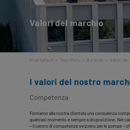
Valori del marchio
biralitalia.it
>
Top-Menu
>
Azienda
>
Valori de
I valori del nostro march
Competenza
Forniamo alla nostra clientela una consulenza compe
qualsiasi momento e sempre a disposizione. Nel ca
– il centro di competenze svizzero per le pompe – o