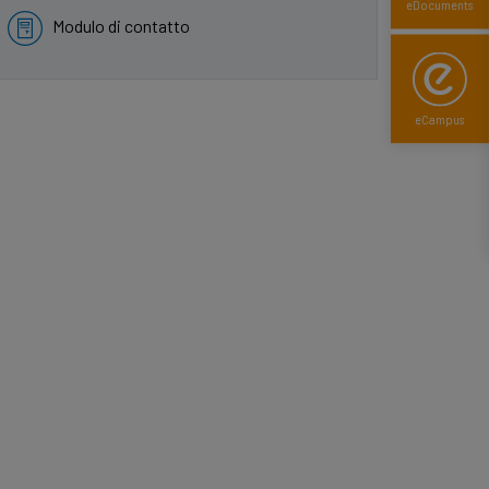
eDocuments
Modulo di contatto
eCampus