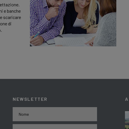
gettazione.
ni e banche
 e scaricare
one di
4.
NEWSLETTER
A