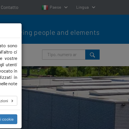
Contatto
Paese
Lingua
Moving people and elements
lato sono
l'altro ci
le vostre
li utenti
evocato in
izzati in
nelle note
zioni
i cookie