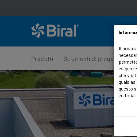
Informaz
Il nostr
necessari
Prodotti
Strumenti di progettazione
permetto
esigenze
che visit
qualsias
questo si
editoriali