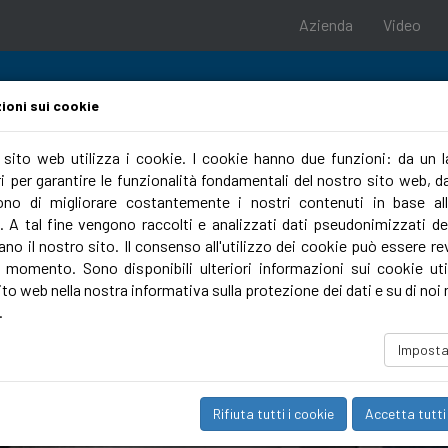
Azienda
Video
ioni sui cookie
o sito web utilizza i cookie. I cookie hanno due funzioni: da un 
 per garantire le funzionalità fondamentali del nostro sito web, dal
Campus
no di migliorare costantemente i nostri contenuti in base al
. A tal fine vengono raccolti e analizzati dati pseudonimizzati deg
ano il nostro sito. Il consenso all'utilizzo dei cookie può essere r
i momento. Sono disponibili ulteriori informazioni sui cookie util
to web nella nostra informativa sulla protezione dei dati e su di noi 
.
Imposta
Rifiuta tutti i cookie
Accetta tutti 