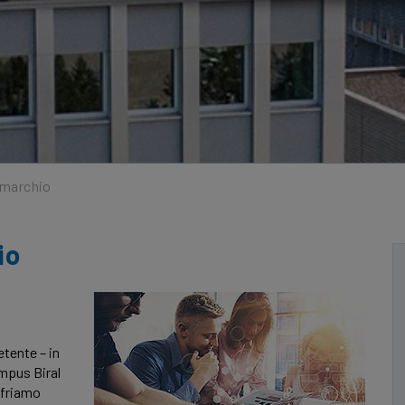
l marchio
io
tente – in
mpus Biral
ffriamo