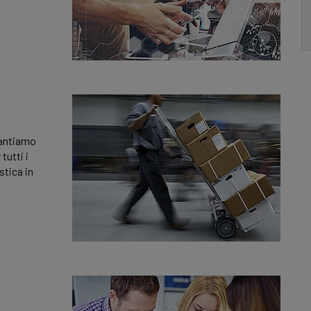
rantiamo
utti i
stica in