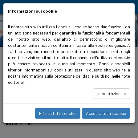
Moving people and elements
Informazioni sui cookie
Il nostro sito web utilizza i cookie. I cookie hanno due funzioni: da
un lato sono necessari per garantire le funzionalità fondamentali
CAD-Finder
del nostro sito web, dall'altro ci permettono di migliorare
costantemente i nostri contenuti in base alle vostre esigenze. A
tal fine vengono raccolti e analizzati dati pseudonimizzati degli
biralitalia.it
>
Strumenti di progettazione
>
CAD-Finder
utenti che visitano il nostro sito. Il consenso all'utilizzo dei cookie
può essere revocato in qualsiasi momento. Sono disponibili
Trovare e scaricare dati CAD/BIM in modo
ulteriori informazioni sui cookie utilizzati in questo sito web nella
semplice e veloce
nostra informativa sulla protezione dei dati e su di noi nelle note
editoriali.
Il popolare e collaudato CAD Finder è stato sostituito dal
nostro CAD/BIM Download Centre. I nostri prodotti HVAC e
Impostazioni
sanitari sono disponibili come oggetti BIM/CAD 3D di alta
qualità. La pompa desiderata può essere selezionata
direttamente e scaricata, ad esempio, in formato Revit, STEP
Rifiuta tutti i cookie
Accetta tutti i cookie
o DWG e integrata nel modello BIM dell'edificio o in un altro
software CAD.