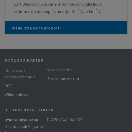
(iE5). Questa nuova serie di pompe convoglia liquidi
nell’intervallo di temperature da –20 °C a +140 °C.
Visualizza serie prodotti
ACCESSO RAPIDO
Note editoriali
Comunicati
stampa/Immagini
Protezione dei dati
CGC
Whistleblower
UFFICIO BIRAL ITALIA
Ufficio Biral Italia
T +378 0549 941537
Strada degli Angariari