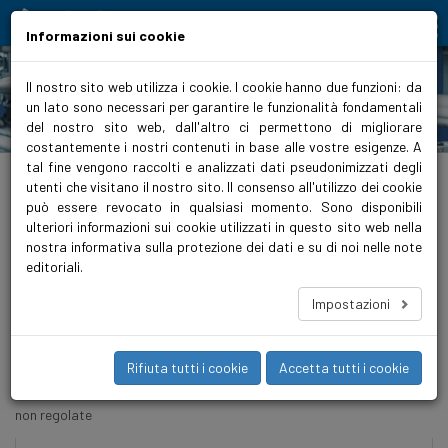
Moving people and elements
Informazioni sui cookie
Il nostro sito web utilizza i cookie. I cookie hanno due funzioni: da
un lato sono necessari per garantire le funzionalità fondamentali
Prodotti
del nostro sito web, dall'altro ci permettono di migliorare
costantemente i nostri contenuti in base alle vostre esigenze. A
tal fine vengono raccolti e analizzati dati pseudonimizzati degli
biralitalia.it
>
Prodotti
>
Riscaldamento
>
Pompe in linea
utenti che visitano il nostro sito. Il consenso all'utilizzo dei cookie
può essere revocato in qualsiasi momento. Sono disponibili
Riscaldamento
ulteriori informazioni sui cookie utilizzati in questo sito web nella
nostra informativa sulla protezione dei dati e su di noi nelle note
editoriali.
Circolatori
Pompe in linea
Pompe in linea
Impostazioni
non regolate
regolate
Rifiuta tutti i cookie
Accetta tutti i cookie
non regolate