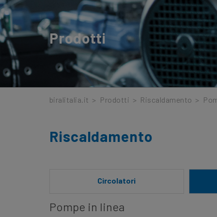
Prodotti
biralitalia.it
>
Prodotti
>
Riscaldamento
>
Pom
Riscaldamento
Circolatori
Pompe in linea