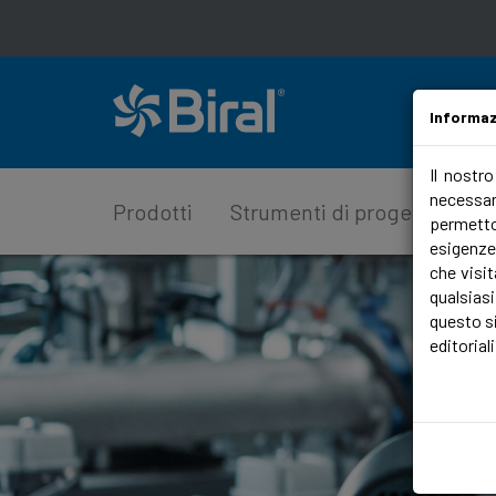
Informaz
Il nostr
necessari
Prodotti
Strumenti di progettazione
permetto
esigenze
che visit
qualsias
questo si
editoriali