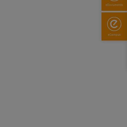
eDocuments
eCampus