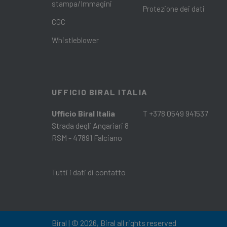
stampa/Immagini
Protezione dei dati
CGC
Whistleblower
UFFICIO BIRAL ITALIA
Ufficio Biral Italia
T +378 0549 941537
Strada degli Angariari 8
RSM - 47891 Falciano
Tutti i dati di contatto
Biral | © 2026, Biral all rights reserved