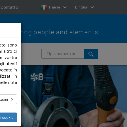
Contatto
Paese
Lingua
Moving people and elements
lato sono
l'altro ci
le vostre
li utenti
evocato in
izzati in
nelle note
zioni
i cookie