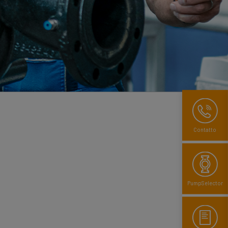
Contatto
PumpSelector