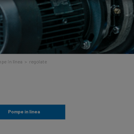
pe in linea
>
regolate
Pompe in linea