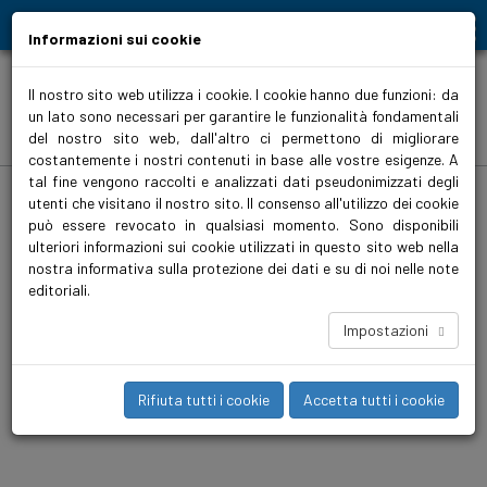
Moving people and elements
Informazioni sui cookie
Il nostro sito web utilizza i cookie. I cookie hanno due funzioni: da
un lato sono necessari per garantire le funzionalità fondamentali
Prodotti
del nostro sito web, dall'altro ci permettono di migliorare
costantemente i nostri contenuti in base alle vostre esigenze. A
tal fine vengono raccolti e analizzati dati pseudonimizzati degli
biralitalia.it
>
Prodotti
>
Condizionamento
>
Pompe in linea
>
non regolate
>
VariA GREEN 2
utenti che visitano il nostro sito. Il consenso all'utilizzo dei cookie
può essere revocato in qualsiasi momento. Sono disponibili
VariA GREEN 2
ulteriori informazioni sui cookie utilizzati in questo sito web nella
nostra informativa sulla protezione dei dati e su di noi nelle note
La VariA è una pompa in linea compatta, a portata costante,
editoriali.
per impianti di condizionamento e raffrescamento di
dimensioni da medie a grandi. Una gamma ampia e ben
Impostazioni
assortita fino a DN 150 e 18,5 kW per fornire la pompa giusta
per qualsiasi valore di esercizio.
Rifiuta tutti i cookie
Accetta tutti i cookie