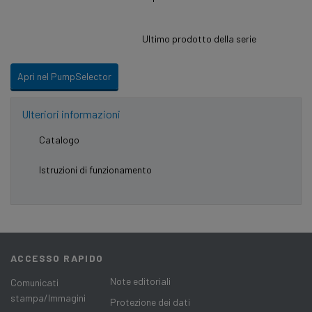
Ultimo prodotto della serie
Apri nel PumpSelector
Ulteriori informazioni
Catalogo
Istruzioni di funzionamento
ACCESSO RAPIDO
Note editoriali
Comunicati
stampa/Immagini
Protezione dei dati