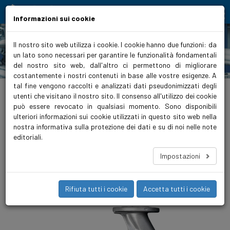
Moving people and elements
Informazioni sui cookie
Il nostro sito web utilizza i cookie. I cookie hanno due funzioni: da
un lato sono necessari per garantire le funzionalità fondamentali
Prodotti
del nostro sito web, dall'altro ci permettono di migliorare
costantemente i nostri contenuti in base alle vostre esigenze. A
tal fine vengono raccolti e analizzati dati pseudonimizzati degli
biralitalia.it
>
Prodotti
>
Condizionamento
>
Circolatori
>
Premium ad alta
efficienza
>
ModulA GREEN T2 con raccordo flangia
utenti che visitano il nostro sito. Il consenso all'utilizzo dei cookie
può essere revocato in qualsiasi momento. Sono disponibili
ModulA 80-12 360 GREEN PN10/16
ulteriori informazioni sui cookie utilizzati in questo sito web nella
nostra informativa sulla protezione dei dati e su di noi nelle note
Pompe di circolazione per acqua refrigerata ModulA di Biral si è
editoriali.
presentata ﬁn dall’inizio come la numero uno in termini di
risparmio energetico ed economicità. Con la nuova interfaccia
Impostazioni
Bluetooth tramite la app Biral ONE, le possibilità di comando e
di scambio di informazioni si sono moltiplicate.
Rifiuta tutti i cookie
Accetta tutti i cookie