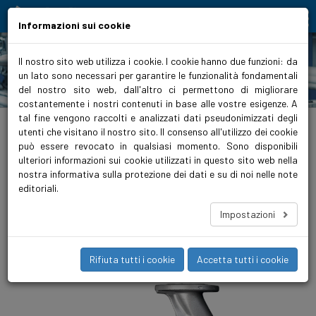
Moving people and elements
Informazioni sui cookie
Il nostro sito web utilizza i cookie. I cookie hanno due funzioni: da
un lato sono necessari per garantire le funzionalità fondamentali
Prodotti
del nostro sito web, dall'altro ci permettono di migliorare
costantemente i nostri contenuti in base alle vostre esigenze. A
tal fine vengono raccolti e analizzati dati pseudonimizzati degli
biralitalia.it
>
Prodotti
>
Condizionamento
>
Circolatori
>
Premium ad alta
efficienza
>
ModulA GREEN T2 con raccordo flangia
utenti che visitano il nostro sito. Il consenso all'utilizzo dei cookie
può essere revocato in qualsiasi momento. Sono disponibili
ModulA 40-18 250 GREEN
ulteriori informazioni sui cookie utilizzati in questo sito web nella
nostra informativa sulla protezione dei dati e su di noi nelle note
Pompe di circolazione per acqua refrigerata ModulA di Biral si è
editoriali.
presentata ﬁn dall’inizio come la numero uno in termini di
risparmio energetico ed economicità. Con la nuova interfaccia
Impostazioni
Bluetooth tramite la app Biral ONE, le possibilità di comando e
di scambio di informazioni si sono moltiplicate.
Rifiuta tutti i cookie
Accetta tutti i cookie