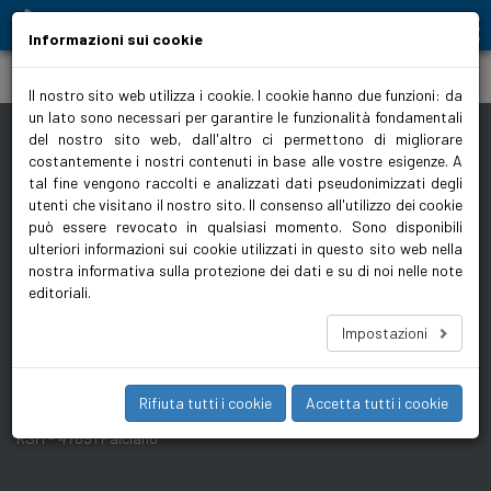
Moving people and elements
Informazioni sui cookie
biralitalia.it
>
Datenspeicher
>
Sticky Sidebar
Il nostro sito web utilizza i cookie. I cookie hanno due funzioni: da
un lato sono necessari per garantire le funzionalità fondamentali
del nostro sito web, dall'altro ci permettono di migliorare
ACCESSO RAPIDO
costantemente i nostri contenuti in base alle vostre esigenze. A
Note editoriali
Comunicati
tal fine vengono raccolti e analizzati dati pseudonimizzati degli
utenti che visitano il nostro sito. Il consenso all'utilizzo dei cookie
stampa/Immagini
Protezione dei dati
può essere revocato in qualsiasi momento. Sono disponibili
CGC
ulteriori informazioni sui cookie utilizzati in questo sito web nella
nostra informativa sulla protezione dei dati e su di noi nelle note
Whistleblower
editoriali.
UFFICIO BIRAL ITALIA
Impostazioni
Ufficio Biral Italia
T +378 0549 941537
Strada degli Angariari
Rifiuta tutti i cookie
Accetta tutti i cookie
8
RSM - 47891 Falciano