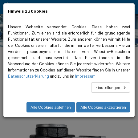
Bewegt Mensch und Element
Hinweis zu Cookies
Unsere Webseite verwendet Cookies. Diese haben zwei
Funktionen: Zum einen sind sie erforderlich für die grundlegende
Produkte
Funktionalität unserer Website. Zum anderen können wir mit Hilfe
der Cookies unsere Inhalte für Sie immer weiter verbessern. Hierzu
werden pseudonymisierte Daten von Website-Besuchern
biralitalia.it
>
Produkte
>
Heizung
>
Umwälzpumpen
>
ModulA
>
ModulA RED T2
mit Flanschanschluss
gesammelt und ausgewertet. Das Einverständnis in die
Verwendung der Cookies können Sie jederzeit widerrufen. Weitere
ModulA 65-15 340 RED
Informationen zu Cookies auf dieser Website finden Sie in unserer
Datenschutzerklärung
und zu uns im
Impressum
.
Die Heizungs-Umwälzpumpe ModulA von Biral ist seit Beginn
die Meisterin bezüglich Energieeinsparung und
Einstellungen
Wirtschaftlichkeit. Mit der neuen Bluetooth Schnittstelle über
die Biral ONE App haben sich die Bedien- und
Informationsmöglichkeiten vervielfacht.
Alle Cookies ablehnen
Alle Cookies akzeptieren