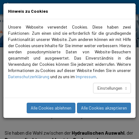
Bewegt Mensch und Element
Hinweis zu Cookies
Unsere Webseite verwendet Cookies. Diese haben zwei
Funktionen: Zum einen sind sie erforderlich für die grundlegende
PumpSelector
Funktionalität unserer Website. Zum anderen können wir mit Hilfe
der Cookies unsere Inhalte für Sie immer weiter verbessern. Hierzu
werden pseudonymisierte Daten von Website-Besuchern
biralitalia.it
>
Planungstools
>
PumpSelector
gesammelt und ausgewertet. Das Einverständnis in die
Verwendung der Cookies können Sie jederzeit widerrufen. Weitere
Biral PumpSelector 6
Informationen zu Cookies auf dieser Website finden Sie in unserer
Einfachste Pumpenauslegung
Datenschutzerklärung
und zu uns im
Impressum
.
Einstellungen
Der Biral PumpSelector 6 überzeugt. Neben dem intuitiven
Bedienkonzept beeindruckt die Software mit neuen
Alle Cookies ablehnen
Alle Cookies akzeptieren
Funktionen wie dem QuickSearch, dem Pumpenvergleich und
einer verbesserten Projektverwaltung.
Sie haben die Wahl zwischen der
Hydraulischen Auswahl
, der